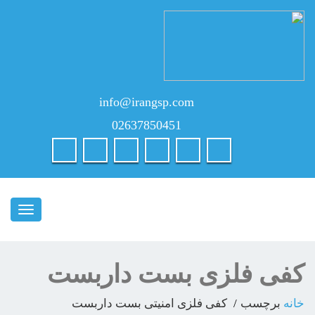
info@irangsp.com
02637850451
ناوبری
کفی فلزی بست داربست
خانه
برچسب
کفی فلزی امنیتی بست داربست