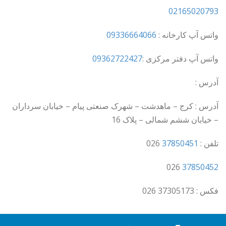
02165020793
واتس آپ کارخانه :
09336664066
واتس آپ دفتر مرکزی :
09362722427
آدرس :
آدرس : کرج – ماهدشت – شهرک صنعتی پیام – خیابان سرداران
– خیابان ششم شمالی – پلاک 16
تلفن :
37850451
026
026
37850452
فکس : 37305173 026
© 2019 پوسته پارس | Ø·Ø±Ø§Ø­ÛŒ Ø´Ø¯Ù‡ ØªÙˆØ³Ø·