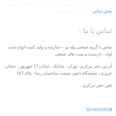
در صورت داشتن هر گونه سوال و ارائه پیشنهاد ، لطفا” از طریق
بخش تماس
، با ما در ارتباط باشید.
تماس با ما :
تماس با گروه صنعتی پیله ور – سازنده و تولید کننده انواع بست
لوله ، داربست و بست های صنعتی
آدرس دفتر مرکزی : تهران ، شادآباد ، خیابان 17 شهریور ، خیابان
عزیزی ، نمایشگاه دائمی صنعت ساختمان رضا ، پلاک 167
تلفن دفتر مرکزی :
02165020538