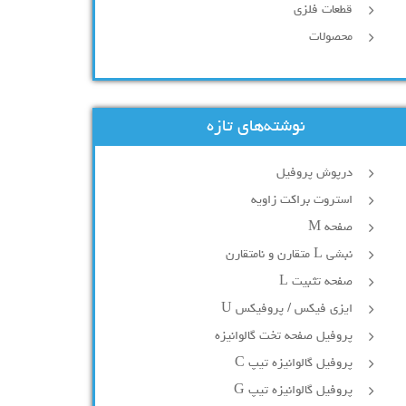
قطعات فلزی
محصولات
نوشته‌های تازه
درپوش پروفیل
استروت براکت زاویه
صفحه M
نبشی L متقارن و نامتقارن
صفحه تثبیت L
ایزی فیکس / پروفیکس U
پروفیل صفحه تخت گالوانیزه
پروفیل گالوانیزه تیپ C
پروفیل گالوانیزه تیپ G