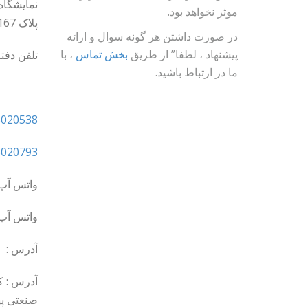
نمایشگاه
موثر نخواهد بود.
پلاک 167
در صورت داشتن هر گونه سوال و ارائه
پیشنهاد ، لطفا” از طریق
بخش تماس
، با
تلفن دفت
ما در ارتباط باشید.
5020538
5020793
واتس آپ 
واتس آپ 
آدرس :
آدرس : 
صنعتی پی