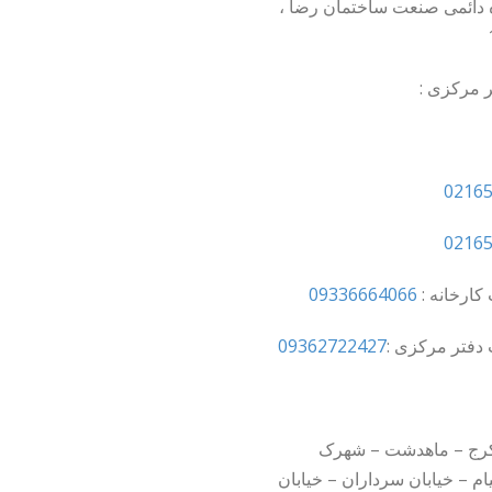
 دائمی صنعت ساختمان رضا ،
ر مرکزی :
0216
0216
کارخانه :
09336664066
دفتر مرکزی :
09362722427
کرج – ماهدشت – شهرک
ام – خیابان سرداران – خیابان