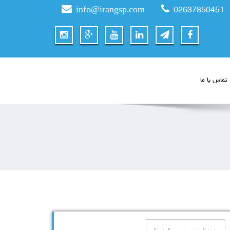
info@irangsp.com
02637850451
تماس با ما