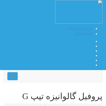
info@irangsp.com
02637850451
ناوبری
پروفیل گالوانیزه تیپ G