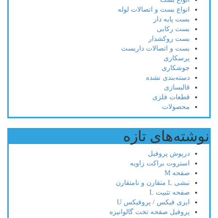
انواع بست و اتصالات لوله
بست پایه دار
بست رکابی
بست روکشدار
بست و اتصالات داربست
پرسکاری
جوشکاری
دسته‌بندی نشده
قالبسازی
قطعات فلزی
محصولات
نوشته‌های تازه
درپوش پروفیل
استروت براکت زاویه
صفحه M
نبشی L متقارن و نامتقارن
صفحه تثبیت L
ایزی فیکس / پروفیکس U
پروفیل صفحه تخت گالوانیزه