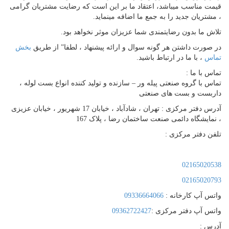
قیمت مناسب میباشد، اعتقاد ما بر این است که رضایت مشتریان گرامی
، مشتریان جدید را به جمع ما اضافه مینماید.
تلاش ما بدون رضایتمندی شما عزیزان موثر نخواهد بود.
در صورت داشتن هر گونه سوال و ارائه پیشنهاد ، لطفا” از طریق
بخش
تماس
، با ما در ارتباط باشید.
تماس با ما :
تماس با گروه صنعتی پیله ور – سازنده و تولید کننده انواع بست لوله ،
داربست و بست های صنعتی
آدرس دفتر مرکزی : تهران ، شادآباد ، خیابان 17 شهریور ، خیابان عزیزی
، نمایشگاه دائمی صنعت ساختمان رضا ، پلاک 167
تلفن دفتر مرکزی :
02165020538
02165020793
واتس آپ کارخانه :
09336664066
واتس آپ دفتر مرکزی :
09362722427
آدرس :