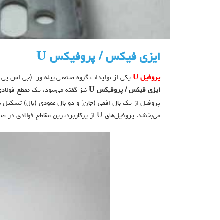
ایزی فیکس / پروفیکس U
پروفیل U
یکی از تولیدات گروه صنعتی پیله ور (جی اس پی GSP ) میباشد که به آن
ایزی فیکس / پروفیکس U
پروفیل از یک بال افقی (جان) و دو بال عمودی (بال) تشکیل
می‌بخشد. پروفیل‌های U از پرکاربردترین مقاطع فولادی در صنعت و ساختمان‌سازی هستند.