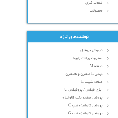
قطعات فلزی
محصولات
نوشته‌های تازه
درپوش پروفیل
استروت براکت زاویه
صفحه M
نبشی L متقارن و نامتقارن
صفحه تثبیت L
ایزی فیکس / پروفیکس U
پروفیل صفحه تخت گالوانیزه
پروفیل گالوانیزه تیپ C
پروفیل گالوانیزه تیپ G