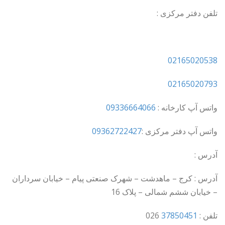
تلفن دفتر مرکزی :
02165020538
02165020793
واتس آپ کارخانه :
09336664066
واتس آپ دفتر مرکزی :
09362722427
آدرس :
آدرس : کرج – ماهدشت – شهرک صنعتی پیام – خیابان سرداران
– خیابان ششم شمالی – پلاک 16
تلفن :
37850451
026