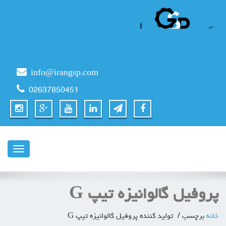
info@irangsp.com
02637850451
ناوبری
پروفیل گالوانیزه تیپ G
خانه
برچسب
تولید کننده پروفیل گالوانیزه تیپ G