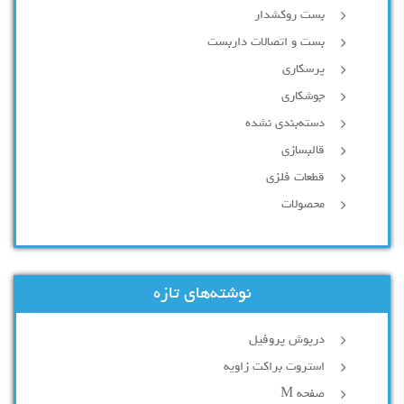
بست روکشدار
بست و اتصالات داربست
پرسکاری
جوشکاری
دسته‌بندی نشده
قالبسازی
قطعات فلزی
محصولات
نوشته‌های تازه
درپوش پروفیل
استروت براکت زاویه
صفحه M