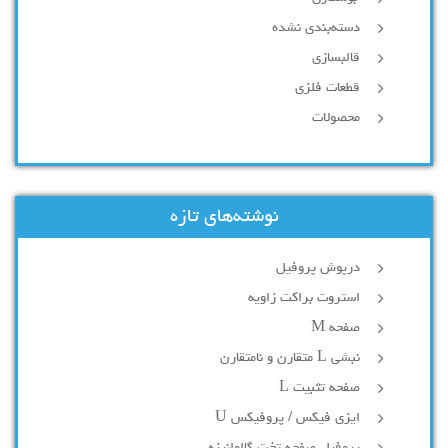
دسته‌بندی نشده
قالبسازی
قطعات فلزی
محصولات
نوشته‌های تازه
درپوش پروفیل
استروت براکت زاویه
صفحه M
نبشی L متقارن و نامتقارن
صفحه تثبیت L
ایزی فیکس / پروفیکس U