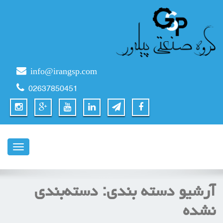
info@irangsp.com
02637850451
ناوبری
آرشیو دسته بندی:
دسته‌بندی
نشده