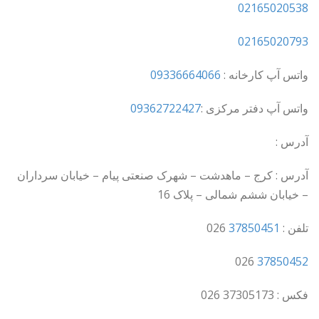
02165020538
02165020793
واتس آپ کارخانه :
09336664066
واتس آپ دفتر مرکزی :
09362722427
آدرس :
آدرس : کرج – ماهدشت – شهرک صنعتی پیام – خیابان سرداران
– خیابان ششم شمالی – پلاک 16
تلفن :
37850451
026
026
37850452
فکس : 37305173 026