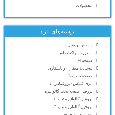
محصولات
نوشته‌های تازه
درپوش پروفیل
استروت براکت زاویه
صفحه M
نبشی L متقارن و نامتقارن
صفحه تثبیت L
ایزی فیکس / پروفیکس U
پروفیل صفحه تخت گالوانیزه
پروفیل گالوانیزه تیپ C
پروفیل گالوانیزه تیپ G
بست نواری صنعتی