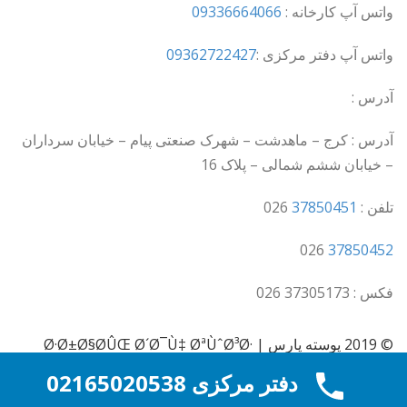
واتس آپ کارخانه :
09336664066
واتس آپ دفتر مرکزی :
09362722427
آدرس :
آدرس : کرج – ماهدشت – شهرک صنعتی پیام – خیابان سرداران
– خیابان ششم شمالی – پلاک 16
تلفن :
37850451
026
026
37850452
فکس : 37305173 026
© 2019 پوسته پارس | Ø·Ø±Ø§Ø­ÛŒ Ø´Ø¯Ù‡ ØªÙˆØ³Ø·
Ø±Ø§Ù‡Ù†Ù…Ø§ÛŒ ÙˆØ±Ø¯Ù¾Ø±Ø³
دفتر مرکزی 02165020538