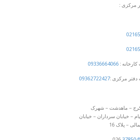
ر مرکزی :
0216
0216
کارخانه :
09336664066
دفتر مرکزی :
09362722427
کرج – ماهدشت – شهرک
ام – خیابان سرداران – خیابان
ی – پلاک 16
026
378504