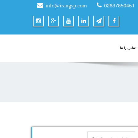
info@irangsp.com
02637850451
تماس با ما