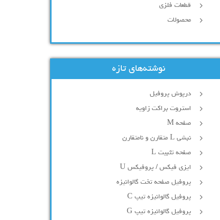
قطعات فلزی
محصولات
نوشته‌های تازه
درپوش پروفیل
استروت براکت زاویه
صفحه M
نبشی L متقارن و نامتقارن
صفحه تثبیت L
ایزی فیکس / پروفیکس U
پروفیل صفحه تخت گالوانیزه
پروفیل گالوانیزه تیپ C
پروفیل گالوانیزه تیپ G