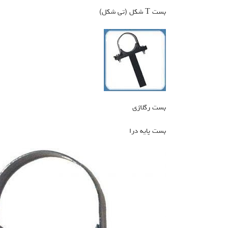
بست T شکل (تی شکل)
بست رگلاژی
بست پایه درا