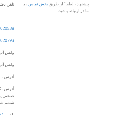
پیشنهاد ، لطفا” از طریق
بخش تماس
، با
تلفن دفت
ما در ارتباط باشید.
5020538
5020793
واتس آپ 
واتس آپ 
آدرس :
آدرس : 
صنعتی پی
ششم شمال
تلفن :
51